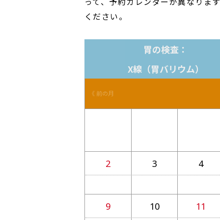
って、予約カレンダーが異なりま
ください。
胃の検査：
X線（胃バリウム）
《 前の月
2
3
4
9
10
11