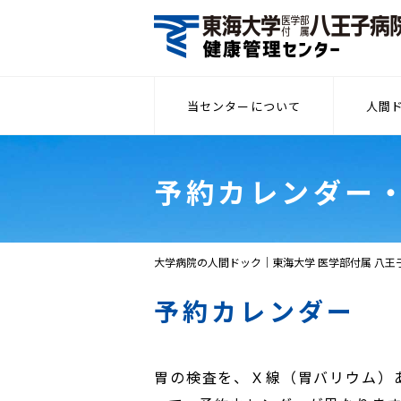
当センターについて
人間
理念・基本方針
受診の
予約カレンダー
ごあいさつ
お支払
特徴
大学病院の人間ドック｜東海大学 医学部付属 八王
法人・組合の方へ
予約カレンダー
胃の検査を、Ｘ線（胃バリウム）