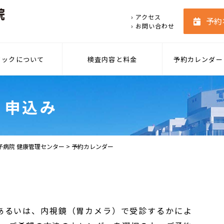
› アクセス
予約
› お問い合わせ
ドックについて
検査内容と料金
予約カレンダー
流れ
基本料金
・申込み
い方法
基本検査項目
基本検査項目の説明
子病院 健康管理センター
> 予約カレンダー
オプション検査
症状別オプション検査
あるいは、内視鏡（胃カメラ）で受診するかによ