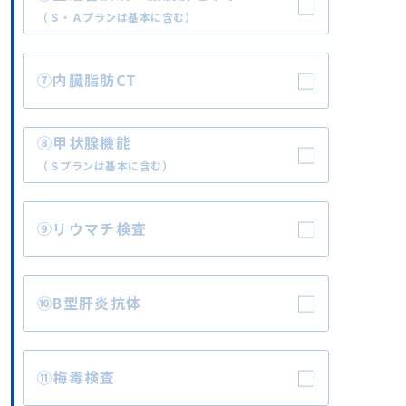
（Ｓ・Ａプランは基本に含む）
⑦内臓脂肪CT
⑧甲状腺機能
（Ｓプランは基本に含む）
⑨リウマチ検査
⑩B型肝炎抗体
⑪梅毒検査